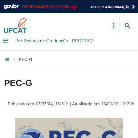
CORONAVÍRUS (COVID-19)
ACESSO À INFORMAÇÃO
Casa Civil
IR
PARA
Ministério da Justiça e Segurança Pública
O
CONTEÚDO
Pró-Reitoria de Graduação - PROGRAD
Ministério da Defesa
Ministério das Relações Exteriores
Página inicial
PEC-G
Ministério da Economia
PEC-G
Ministério da Infraestrutura
Ministério da Agricultura, Pecuária e Abastecimento
Publicado em 13/07/24, 15:31h | Atualizado em 16/06/26, 18:32h
Ministério da Educação
Ministério da Cidadania