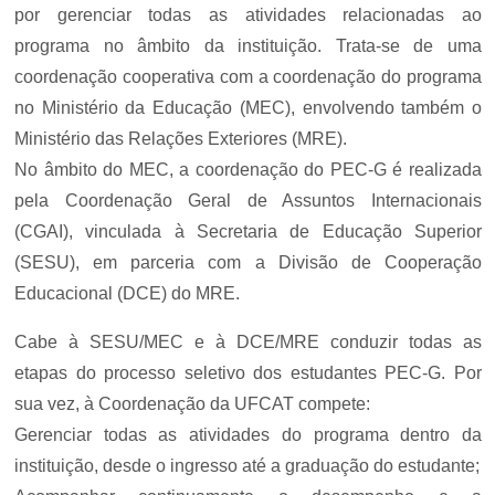
Secretaria de Governo
por gerenciar todas as atividades relacionadas ao
programa no âmbito da instituição. Trata-se de uma
Gabinete de Segurança Institucional
coordenação cooperativa com a coordenação do programa
no Ministério da Educação (MEC), envolvendo também o
Advocacia-Geral da União
Ministério das Relações Exteriores (MRE).
Banco Central do Brasil
No âmbito do MEC, a coordenação do PEC-G é realizada
pela Coordenação Geral de Assuntos Internacionais
Planalto
(CGAI), vinculada à Secretaria de Educação Superior
(SESU), em parceria com a Divisão de Cooperação
Educacional (DCE) do MRE.
Cabe à SESU/MEC e à DCE/MRE conduzir todas as
etapas do processo seletivo dos estudantes PEC-G. Por
sua vez, à Coordenação da UFCAT compete:
Gerenciar todas as atividades do programa dentro da
instituição, desde o ingresso até a graduação do estudante;